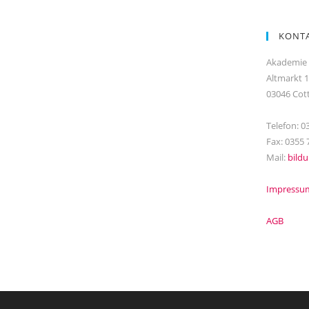
KONT
Akademie
Altmarkt 
03046 Cot
Telefon: 0
Fax: 0355 
Mail:
bild
Impressum
AGB