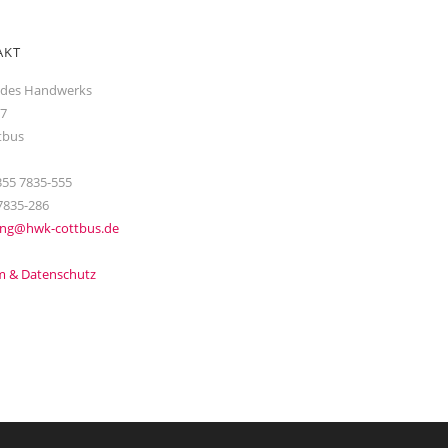
AKT
 des Handwerks
17
tbus
355 7835-555
7835-286
ung@hwk-cottbus.de
 & Datenschutz