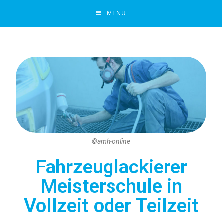
MENÜ
©amh-online
Fahrzeuglackierer
Meisterschule in
Vollzeit oder Teilzeit