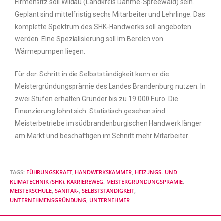
Firmensitz soll Wildau (Landkreis Dahme-Spreewald) sein.
Geplant sind mittelfristig sechs Mitarbeiter und Lehrlinge. Das
komplette Spektrum des SHK-Handwerks soll angeboten
werden. Eine Spezialisierung soll im Bereich von
Wärmepumpen liegen.
Für den Schritt in die Selbstständigkeit kann er die
Meistergründungsprämie des Landes Brandenburg nutzen. In
zwei Stufen erhalten Gründer bis zu 19.000 Euro. Die
Finanzierung lohnt sich. Statistisch gesehen sind
Meisterbetriebe im südbrandenburgischen Handwerk länger
am Markt und beschäftigen im Schnitt mehr Mitarbeiter.
TAGS:
FÜHRUNGSKRAFT
,
HANDWERKSKAMMER
,
HEIZUNGS- UND
KLIMATECHNIK (SHK)
,
KARRIEREWEG
,
MEISTERGRÜNDUNGSPRÄMIE
,
MEISTERSCHULE
,
SANITÄR-
,
SELBSTSTÄNDIGKEIT
,
UNTERNEHMENSGRÜNDUNG
,
UNTERNEHMER